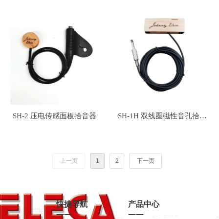
SH-2 压电传感面板拾音器
SH-1H 双线圈磁性音孔拾音
器
上一页
1
2
下一页
快捷导航
产品中心
——
——